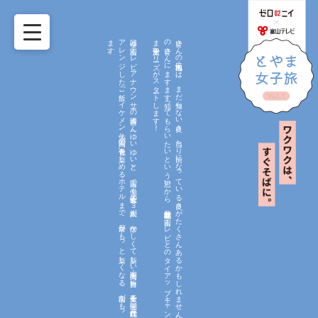
今回は
富山テ
レ
ビ
ア
ナ
ウ
ン
サ
ーの
吉國さ
ん
（ゆ
い
ゆ
い
）と
、
富山で
働く
社会人女子の
３
人組が
、
懐か
し
く
て
新し
い
街・高岡を
舞台に
、
女子旅を
開催。
江戸時代か
ら
続く
伝統技術の
体験か
ら
、
富山の
食文化を
ア
レ
ン
ジ
し
た
ご
飯、
イ
ケ
メ
ン
大仏、
高岡の
色「青」を
楽し
め
る
ホ
テ
ル
ま
で
、
日常が
も
っ
と
楽し
く
な
る
、
富山が
も
っ
と
好き
に
な
る
旅を
ご
紹介し
ま
す
。
！
皆さ
ん
の
地元・富山に
は
、
ま
だ
知ら
な
い
良さ
、
当た
り
前に
な
っ
て
い
る
良さ
が
た
く
さ
ん
あ
る
か
も
し
れ
ま
せ
ん
。
そ
ん
な
魅力の
数々を
、
富山県内在住の
若者女子
の
皆さ
ん
に
ま
す
ま
す
知っ
て
も
ら
い
た
い
と
い
う
思い
か
ら
、
北日本新聞社と
富山テ
レ
ビ
と
の
タ
イ
ア
ッ
プ
キ
ャ
ン
ペ
ーン
と
し
て
、
「と
や
ま
女子旅」シ
リ
ーズ
が
ス
タ
ート
し
ま
す