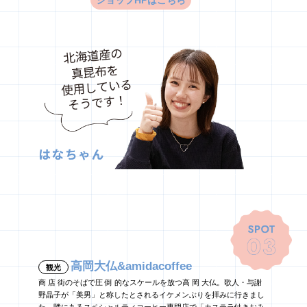
高岡大仏&amidacoffee
観光
商 店 街のそばで圧 倒 的なスケールを放つ高 岡 大仏。歌人・与謝
野晶子が「美男」と称したとされるイケメンぶりを拝みに行きまし
た。隣にあるスペシャルティコーヒー専門店で「カステラ付きおみ