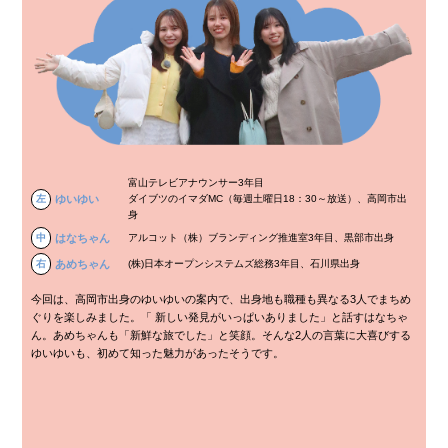
富山テレビアナウンサー3年目
左
ゆいゆい
ダイブツのイマダMC（毎週土曜日18：30～放送）、高岡市出
身
中
はなちゃん
アルコット（株）ブランディング推進室3年目、黒部市出身
右
あめちゃん
(株)日本オープンシステムズ総務3年目、石川県出身
今回は、高岡市出身のゆいゆいの案内で、出身地も職種も異なる3人でまちめ
ぐりを楽しみました。「 新しい発見がいっぱいありました」と話すはなちゃ
ん。あめちゃんも「新鮮な旅でした」と笑顔。そんな2人の言葉に大喜びする
ゆいゆいも、初めて知った魅力があったそうです。