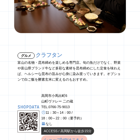
クラフタン
グルメ
富山の名物・昆布締めを楽しめる専門店。旬の魚だけでなく、野菜
や富山県ブランド牛など多彩な素材を昆布締めにした定食を味わえ
ば、ヘルシーな昆布の旨みが心身に染み渡っていきます。オプショ
ンで白ご飯を酵素玄米に変えるのもおすすめ。
高岡市小馬出町6
山町ヴァレー 二の蔵
TEL.0766-75-9013
11：30～14：00 /
18：00～22：00（要予約）
なし
ACCESS / 高岡駅から徒歩15分
ショップHPはこちら