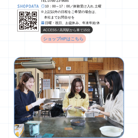
TEL.0766-23-9685
10：00～17：00／体験受け入れ 土曜
※上記以外の日程をご希望の場合は、
ま
ち
め
ぐ
り
編
TAKAOKA
高岡
本社までお問合せを
日曜・祝日、お盆休み、年末年始 休
ACCESS / 高岡駅から車で15分
ショップHPはこちら