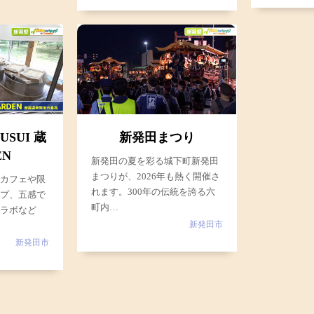
USUI 蔵
新発田まつり
EN
新発田の夏を彩る城下町新発田
まつりが、2026年も熱く開催さ
たカフェや限
れます。300年の伝統を誇る六
ップ、五感で
町内…
スラボなど
新発田市
新発田市