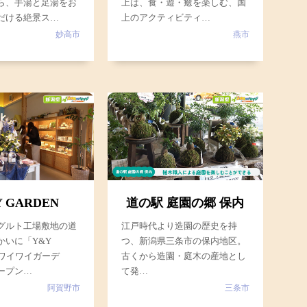
ら、手湯と足湯をお
上は、食・遊・癒を楽しむ、国
だける絶景ス…
上のアクティビティ…
妙高市
燕市
 GARDEN
道の駅 庭園の郷 保内
グルト工場敷地の道
江戸時代より造園の歴史を持
かいに「Y&Y
つ、新潟県三条市の保内地区。
（ワイワイガーデ
古くから造園・庭木の産地とし
ープン…
て発…
阿賀野市
三条市