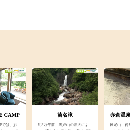
E CAMP
苗名滝
赤倉温泉
AMPでは、妙
約3万年前、黒姫山の噴火によ
斑尾山、袴