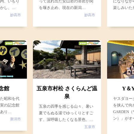
園内、いもり
って流れ出た安山岩の溶岩が関
になりなが
生かし、…
を堰き止め、現在の新潟…
楽しみいた
妙高市
妙高市
念館
五泉市村松 さくらんど温
Y＆Y
泉
げた昭和を代
ヤスダヨー
藤実の記念館
を挟んで向
五泉の四季を感じる山々、暑い
であり…
GARDEN
夏でもぬる湯でゆっくりとすご
ン）」がオ
新潟市
す、深呼吸したくなる景色、…
五泉市