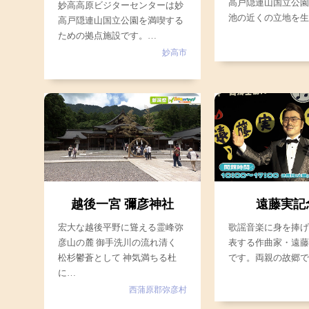
高戸隠連山国立公
妙高高原ビジターセンターは妙
池の近くの立地を
高戸隠連山国立公園を満喫する
ための拠点施設です。…
妙高市
越後一宮 彌彦神社
遠藤実記
宏大な越後平野に聳える霊峰弥
歌謡音楽に身を捧
彦山の麓 御手洗川の流れ清く
表する作曲家・遠
松杉鬱蒼として 神気満ちる杜
です。両親の故郷
に…
西蒲原郡弥彦村