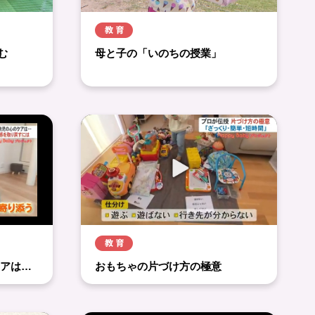
む
母と子の「いのちの授業」
ケアは…
おもちゃの片づけ方の極意