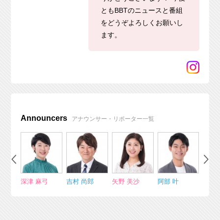
ともBBTのニュースと番組
をどうぞよろしくお願いし
ます。
Announcers
アナウンサー・リポーター一覧
太
深津 麻弓
吉村 尚郎
矢野 美沙
阿部 叶
吉國 