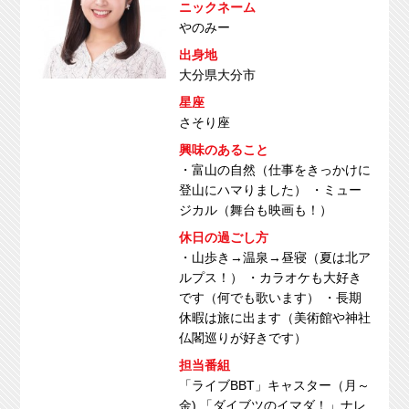
ニックネーム
やのみー
出身地
大分県大分市
星座
さそり座
興味のあること
・富山の自然（仕事をきっかけに
登山にハマりました） ・ミュー
ジカル（舞台も映画も！）
休日の過ごし方
・山歩き→温泉→昼寝（夏は北ア
ルプス！） ・カラオケも大好き
です（何でも歌います） ・長期
休暇は旅に出ます（美術館や神社
仏閣巡りが好きです）
担当番組
「ライブBBT」キャスター（月～
金) 「ダイブツのイマダ！」ナレ