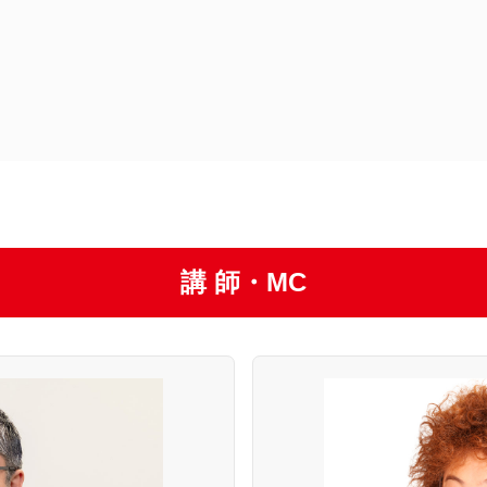
講 師・MC