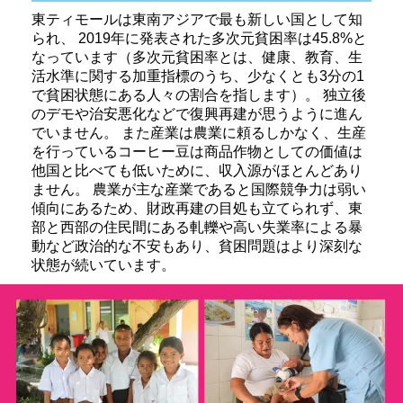
東ティモールは東南アジアで最も新しい国として知
られ、 2019年に発表された多次元貧困率は45.8%と
なっています（多次元貧困率とは、健康、教育、生
活水準に関する加重指標のうち、少なくとも3分の1
で貧困状態にある人々の割合を指します）。 独立後
のデモや治安悪化などで復興再建が思うように進ん
でいません。 また産業は農業に頼るしかなく、生産
を行っているコーヒー豆は商品作物としての価値は
他国と比べても低いために、収入源がほとんどあり
ません。 農業が主な産業であると国際競争力は弱い
傾向にあるため、財政再建の目処も立てられず、東
部と西部の住民間にある軋轢や高い失業率による暴
動など政治的な不安もあり、貧困問題はより深刻な
状態が続いています。