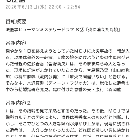
2026年6月3日(水) 22:00 - 22:54
番組概要
法医学ヒューマンミステリードラマ ８話「炎に消えた母娘」
番組内容
穏やかな１日を終えようとしていたＭＥＪに火災事故の一報が入
る。現場は郊外の一軒家。５歳の娘を助けようと炎の中に飛び込
んだ母親の佐多春香（菅野莉央）は、そのまま帰らぬ人となっ
た。現場に灯油がまかれていたことから、堂島穂乃果（山口紗弥
加）は桐生麻帆（瀧内公美）に「放火で間違いない」と告げる。
そんな中、水沢真澄（ディーン・フジオカ）は、炭化した遺骨の
中から結婚指輪を発見。駆け付けた春香の夫・康行（森岡龍
番組内容２
）は、その指輪を見て呆然とするのだった。その後、ＭＥＪでは
歯科カルテとの照合により、遺骨は春香本人のものだと判断。し
かし、そこでひとつの大きな疑問が浮かび上がる。現場に残され
た遺骨は、一人分しかなかったのだ。どれほど激しい炎に焼かれ
たとしても、何らかの痕跡は残るはず。だが、共に命を落とした