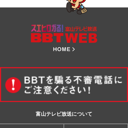
8ch BBT 
富山テレビ放送について