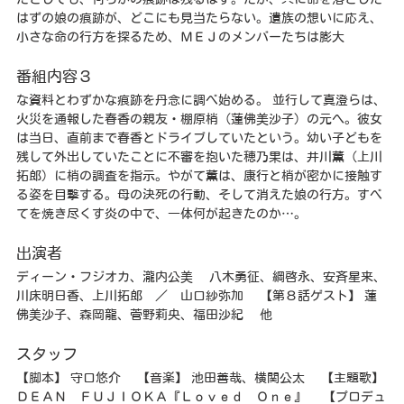
はずの娘の痕跡が、どこにも見当たらない。遺族の想いに応え、
小さな命の行方を探るため、ＭＥＪのメンバーたちは膨大
番組内容３
な資料とわずかな痕跡を丹念に調べ始める。 並行して真澄らは、
火災を通報した春香の親友・棚原梢（蓮佛美沙子）の元へ。彼女
は当日、直前まで春香とドライブしていたという。幼い子どもを
残して外出していたことに不審を抱いた穂乃果は、井川薫（上川
拓郎）に梢の調査を指示。やがて薫は、康行と梢が密かに接触す
る姿を目撃する。母の決死の行動、そして消えた娘の行方。すべ
てを焼き尽くす炎の中で、一体何が起きたのか…。
出演者
ディーン・フジオカ、瀧内公美 八木勇征、綱啓永、安斉星来、
川床明日香、上川拓郎 ／ 山口紗弥加 【第８話ゲスト】 蓮
佛美沙子、森岡龍、菅野莉央、福田沙紀 他
スタッフ
【脚本】 守口悠介 【音楽】 池田善哉、横関公太 【主題歌】
ＤＥＡＮ ＦＵＪＩＯＫＡ『Ｌｏｖｅｄ Ｏｎｅ』 【プロデュ