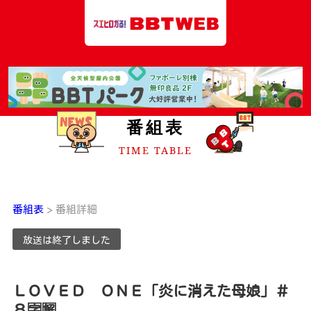
8ch BBT Web 富山テレビ放送
番組表
TIME TABLE
番組表
> 番組詳細
放送は終了しました
ＬＯＶＥＤ ＯＮＥ「炎に消えた母娘」＃
８🈑🈖